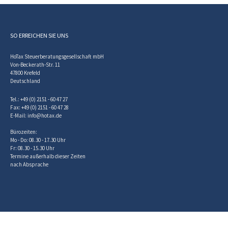
SO ERREICHEN SIE UNS
HoTax Steuerberatungsgesellschaft mbH
Von-Beckerath-Str. 11
47800 Krefeld
Deutschland
Tel.: +49 (0) 2151 - 60 47 27
Fax: +49 (0) 2151 - 60 47 28
E-Mail:
info@hotax.de
Bürozeiten:
Mo - Do: 08.30 - 17.30 Uhr
Fr: 08.30 - 15.30 Uhr
Termine außerhalb dieser Zeiten
nach Absprache