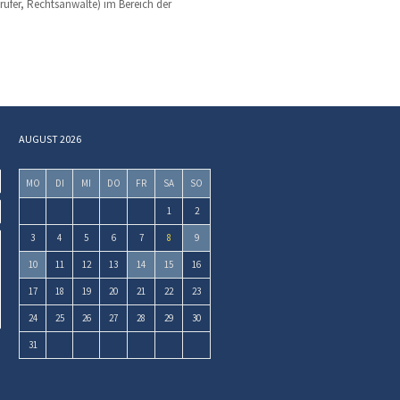
rüfer, Rechtsanwälte) im Bereich der
AUGUST 2026
MO
DI
MI
DO
FR
SA
SO
1
2
3
4
5
6
7
8
9
10
11
12
13
14
15
16
17
18
19
20
21
22
23
24
25
26
27
28
29
30
31