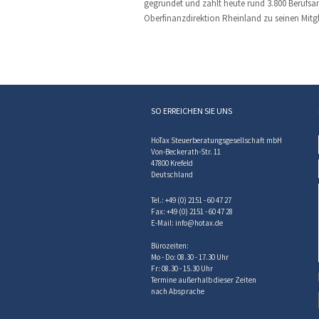
gegründet und zählt heute rund 3.800 Berufsan
Oberfinanzdirektion Rheinland zu seinen Mitgl
SO ERREICHEN SIE UNS
HoTax Steuerberatungsgesellschaft mbH
Von-Beckerath-Str. 11
47800 Krefeld
Deutschland
Tel.: +49 (0) 2151 - 60 47 27
Fax: +49 (0) 2151 - 60 47 28
E-Mail:
info@hotax.de
Bürozeiten:
Mo - Do: 08.30 - 17.30 Uhr
Fr: 08.30 - 15.30 Uhr
Termine außerhalb dieser Zeiten
nach Absprache