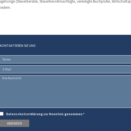
gehörige (Steuerberater, Steuerbevollmächtigte, vereidigte Buchprüfer, Wirtschaftsp
iedern.
KONTAKTIEREN SIE UNS
Datenschutzerklärung
zur Kenntnis genommen
*